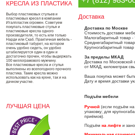
+7 (812) 983-0
КРЕСЛА ИЗ ПЛАСТИКА
Выбор пластиковых стульев и
Доставка
пластиковых кресел в компании
Италпластик огромен. Советуем
покупать пластиковые стулья и
Доставка по Москве
пластиковые кресла одного
Стоимость доставки меб
производителя, то есть или только
Малогабаритный товар -
Нарди или Скаб. Практичная мебель -
Среднегабаритный товар
пластиковый табурет, на котором
Крупногабаритный товар
очень удобно сидеть, он удобно
штабелируется один в один и
достаточно прочен, чтобы выдержать
За пределы МКАД
100 киллограмового мужчину.
Доставка по Московской 
Все пластиковые кресла и стулья
от МКАД, километраж свы
выполнены из всепогодного прочного
пластика. Такие кресла можно
Ваша покупка может быть
использовать как на кухне, так и на
Дату и время доставки у
дачном участке.
Подъём мебели
ЛУЧШАЯ ЦЕНА
Ручной
(если подъём на
упаковку; для крупногаб
приёмов).
Подъём
на лифте
и зано
Минимальная стоимост