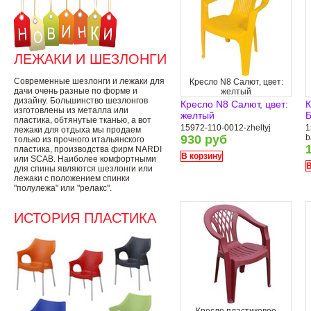
ЛЕЖАКИ И ШЕЗЛОНГИ
Современные шезлонги и лежаки для
Кресло N8 Салют, цвет:
дачи очень разные по форме и
желтый
дизайну. Большинство шезлонгов
Кресло N8 Салют, цвет:
К
изготовлены из металла или
желтый
Б
пластика, обтянутые тканью, а вот
15972-110-0012-zheltyj
1
лежаки для отдыха мы продаем
930 руб
b
только из прочного итальянского
пластика, производства фирм NARDI
В корзину
или SCAB. Наиболее комфортными
В
для спины являются шезлонги или
лежаки с положением спинки
"полулежа" или "релакс".
ИСТОРИЯ ПЛАСТИКА