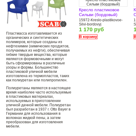
Кресло пластиковое
Сильви (бордовый)
Кресло пластиковое
К
Сильви (бордовый)
С
15972-Kreslo-plastikovoe-
1
Silvi-bordovyj
S
1 170 руб
Пластмасса изготавливается из
В корзину
В
органических и синтетических
полимеров, которые созданы из
нефтехимии (химических продуктов,
получаемых из нефти), обеспечивая
гибкие твердые вещества, которые
являются формовочными и могут
быть сформированы в различные
узоры и формы. Большинство
пластиковой уличной мебели
изготовлена ​​из термопластов, таких
как полиуретан или полипропилен.
Полиуретаны являются в настоящее
время наиболее часто используемые
в пластиковых материалах,
используемых в приготовлении
уличной дачной мебели. Полиуретан
был разработан в 1937 г. Otto Bayer в
Германии для использования в
волокнах жидкой пены, а затем
преобразован для изготовления
мебели.