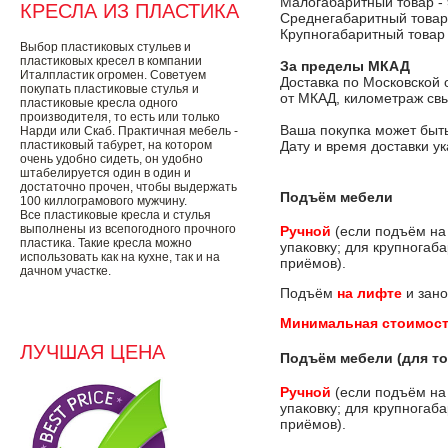
Малогабаритный товар -
КРЕСЛА ИЗ ПЛАСТИКА
Среднегабаритный товар
Крупногабаритный товар
Выбор пластиковых стульев и
пластиковых кресел в компании
За пределы МКАД
Италпластик огромен. Советуем
Доставка по Московской 
покупать пластиковые стулья и
от МКАД, километраж свы
пластиковые кресла одного
производителя, то есть или только
Ваша покупка может быть
Нарди или Скаб. Практичная мебель -
пластиковый табурет, на котором
Дату и время доставки у
очень удобно сидеть, он удобно
штабелируется один в один и
достаточно прочен, чтобы выдержать
Подъём мебели
100 киллограмового мужчину.
Все пластиковые кресла и стулья
выполнены из всепогодного прочного
Ручной
(если подъём на
пластика. Такие кресла можно
упаковку; для крупногаб
использовать как на кухне, так и на
приёмов).
дачном участке.
Подъём
на лифте
и зано
Минимальная стоимост
ЛУЧШАЯ ЦЕНА
Подъём мебели (для то
Ручной
(если подъём на
упаковку; для крупногаб
приёмов).