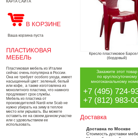
КАРТА САЙТА
В КОРЗИНЕ
Ваша корзина пуста
ПЛАСТИКОВАЯ
Кресло пластиковое Барсе
МЕБЕЛЬ
(бордовый)
Пластиковая мебель из Италии
Закажите этот товар
сейчас очень популярна в России.
по круглосуточному
Она не требует особого ухода, имеет
многоканальному ном
насыщенный цвет: зеленый, белый
или кофе, а также изготовлена из
+7 (495) 724-9
монолитного пластика, что намного
продлевает срок службы.
+7 (812) 983-0
Мебель из пластика от
производителей Nardi или Scab не
нужно убирать на зиму в теплое
место или укрывать. Вы можете
оставить ее на своем дачном участке
Доставка
или с удовольствием ее
использовать.
Доставка по Москве
Стоимость доставки меб