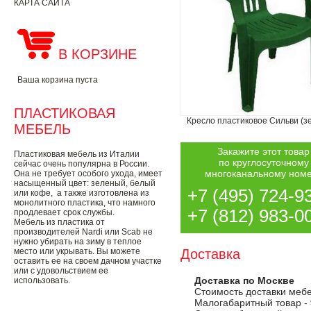
КАРТА САЙТА
В КОРЗИНЕ
Ваша корзина пуста
ПЛАСТИКОВАЯ
Кресло пластиковое Сильви (з
МЕБЕЛЬ
Закажите этот товар
Пластиковая мебель из Италии
по круглосуточному
сейчас очень популярна в России.
многоканальному ном
Она не требует особого ухода, имеет
насыщенный цвет: зеленый, белый
+7 (495) 724-9
или кофе, а также изготовлена из
монолитного пластика, что намного
+7 (812) 983-0
продлевает срок службы.
Мебель из пластика от
производителей Nardi или Scab не
нужно убирать на зиму в теплое
место или укрывать. Вы можете
Доставка
оставить ее на своем дачном участке
или с удовольствием ее
Доставка по Москве
использовать.
Стоимость доставки меб
Малогабаритный товар -