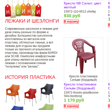
Кресло N8 Салют, цвет:
К
желтый
Б
15972-110-0012-zheltyj
1
930 руб
b
ЛЕЖАКИ И ШЕЗЛОНГИ
В корзину
В
Современные шезлонги и лежаки для
дачи очень разные по форме и
дизайну. Большинство шезлонгов
изготовлены из металла или
пластика, обтянутые тканью, а вот
лежаки для отдыха мы продаем
только из прочного итальянского
пластика, производства фирм NARDI
или SCAB. Наиболее комфортными
для спины являются шезлонги или
лежаки с положением спинки
"полулежа" или "релакс".
ИСТОРИЯ ПЛАСТИКА
Кресло пластиковое
Сильви (бордовый)
Кресло пластиковое
К
Сильви (бордовый)
С
15972-Kreslo-plastikovoe-
1
Silvi-bordovyj
S
1 170 руб
В корзину
В