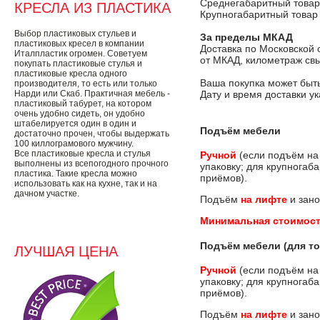
Среднегабаритный товар
КРЕСЛА ИЗ ПЛАСТИКА
Крупногабаритный товар
Выбор пластиковых стульев и
За пределы МКАД
пластиковых кресел в компании
Доставка по Московской 
Италпластик огромен. Советуем
от МКАД, километраж свы
покупать пластиковые стулья и
пластиковые кресла одного
Ваша покупка может быть
производителя, то есть или только
Нарди или Скаб. Практичная мебель -
Дату и время доставки у
пластиковый табурет, на котором
очень удобно сидеть, он удобно
штабелируется один в один и
Подъём мебели
достаточно прочен, чтобы выдержать
100 киллограмового мужчину.
Все пластиковые кресла и стулья
Ручной
(если подъём на
выполнены из всепогодного прочного
упаковку; для крупногаб
пластика. Такие кресла можно
приёмов).
использовать как на кухне, так и на
дачном участке.
Подъём
на лифте
и зано
Минимальная стоимост
Подъём мебели (для то
ЛУЧШАЯ ЦЕНА
Ручной
(если подъём на
упаковку; для крупногаб
приёмов).
Подъём
на лифте
и зано