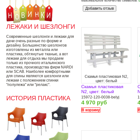
Максимальное количество символов:
ЛЕЖАКИ И ШЕЗЛОНГИ
Современные шезлонги и лежаки для
дачи очень разные по форме и
дизайну. Большинство шезлонгов
изготовлены из металла или
пластика, обтянутые тканью, а вот
лежаки для отдыха мы продаем
только из прочного итальянского
пластика, производства фирм NARDI
или SCAB. Наиболее комфортными
для спины являются шезлонги или
Скамья пластиковая N2,
лежаки с положением спинки
цвет: белый
"полулежа" или "релакс".
Скамья пластиковая
С
N2, цвет: белый
N
ИСТОРИЯ ПЛАСТИКА
15972-120-0038-belyj
1
4 970 руб
В корзину
В