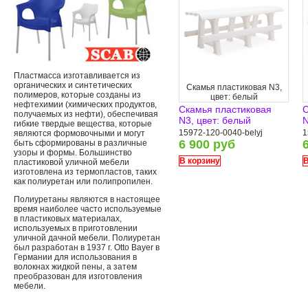
Пластмасса изготавливается из
органических и синтетических
Скамья пластиковая N3,
полимеров, которые созданы из
цвет: белый
нефтехимии (химических продуктов,
Скамья пластиковая
С
получаемых из нефти), обеспечивая
N3, цвет: белый
N
гибкие твердые вещества, которые
15972-120-0040-belyj
1
являются формовочными и могут
6 900 руб
быть сформированы в различные
узоры и формы. Большинство
В корзину
В
пластиковой уличной мебели
изготовлена ​​из термопластов, таких
как полиуретан или полипропилен.
Полиуретаны являются в настоящее
время наиболее часто используемые
в пластиковых материалах,
используемых в приготовлении
уличной дачной мебели. Полиуретан
был разработан в 1937 г. Otto Bayer в
Германии для использования в
волокнах жидкой пены, а затем
преобразован для изготовления
мебели.