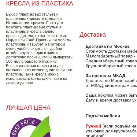
КРЕСЛА ИЗ ПЛАСТИКА
Выбор пластиковых стульев и
пластиковых кресел в компании
Италпластик огромен. Советуем
покупать пластиковые стулья и
пластиковые кресла одного
Доставка
производителя, то есть или только
Нарди или Скаб. Практичная мебель -
пластиковый табурет, на котором
Доставка по Москве
очень удобно сидеть, он удобно
Стоимость доставки меб
штабелируется один в один и
Малогабаритный товар -
достаточно прочен, чтобы выдержать
Среднегабаритный товар
100 киллограмового мужчину.
Крупногабаритный товар
Все пластиковые кресла и стулья
выполнены из всепогодного прочного
пластика. Такие кресла можно
За пределы МКАД
использовать как на кухне, так и на
Доставка по Московской 
дачном участке.
от МКАД, километраж свы
Ваша покупка может быть
Дату и время доставки у
ЛУЧШАЯ ЦЕНА
Подъём мебели
Ручной
(если подъём на
упаковку; для крупногаб
приёмов).