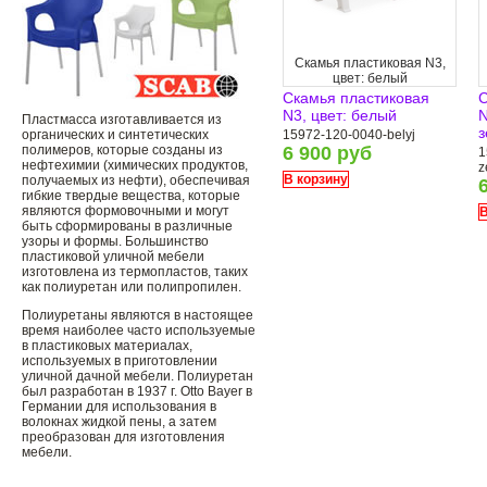
Скамья пластиковая N3,
цвет: белый
Скамья пластиковая
С
N3, цвет: белый
N
Пластмасса изготавливается из
з
органических и синтетических
15972-120-0040-belyj
полимеров, которые созданы из
6 900 руб
1
нефтехимии (химических продуктов,
z
В корзину
получаемых из нефти), обеспечивая
гибкие твердые вещества, которые
являются формовочными и могут
В
быть сформированы в различные
узоры и формы. Большинство
пластиковой уличной мебели
изготовлена ​​из термопластов, таких
как полиуретан или полипропилен.
Полиуретаны являются в настоящее
время наиболее часто используемые
в пластиковых материалах,
используемых в приготовлении
уличной дачной мебели. Полиуретан
был разработан в 1937 г. Otto Bayer в
Германии для использования в
волокнах жидкой пены, а затем
преобразован для изготовления
мебели.