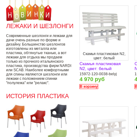
ЛЕЖАКИ И ШЕЗЛОНГИ
Современные шезлонги и лежаки для
дачи очень разные по форме и
дизайну. Большинство шезлонгов
изготовлены из металла или
пластика, обтянутые тканью, а вот
Скамья пластиковая N2,
лежаки для отдыха мы продаем
цвет: белый
только из прочного итальянского
Скамья пластиковая
С
пластика, производства фирм NARDI
N2, цвет: белый
N
или SCAB. Наиболее комфортными
15972-120-0038-belyj
1
для спины являются шезлонги или
4 970 руб
лежаки с положением спинки
"полулежа" или "релакс".
В корзину
В
ИСТОРИЯ ПЛАСТИКА