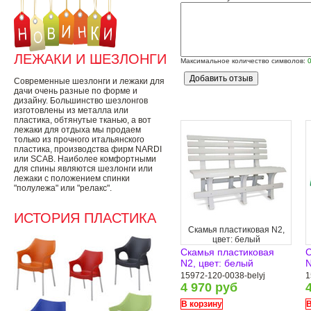
ЛЕЖАКИ И ШЕЗЛОНГИ
Максимальное количество символов:
Современные шезлонги и лежаки для
дачи очень разные по форме и
дизайну. Большинство шезлонгов
изготовлены из металла или
пластика, обтянутые тканью, а вот
лежаки для отдыха мы продаем
только из прочного итальянского
пластика, производства фирм NARDI
или SCAB. Наиболее комфортными
для спины являются шезлонги или
лежаки с положением спинки
"полулежа" или "релакс".
ИСТОРИЯ ПЛАСТИКА
Скамья пластиковая N2,
цвет: белый
Скамья пластиковая
С
N2, цвет: белый
N
15972-120-0038-belyj
1
4 970 руб
В корзину
В