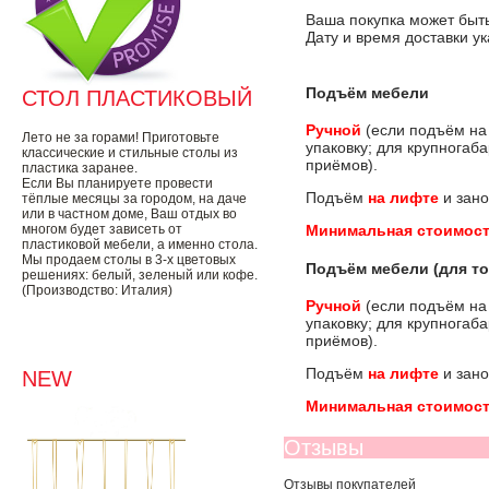
Ваша покупка может быть
Дату и время доставки у
Подъём мебели
СТОЛ ПЛАСТИКОВЫЙ
Ручной
(если подъём на
Лето не за горами! Приготовьте
упаковку; для крупногаб
классические и стильные столы из
приёмов).
пластика заранее.
Если Вы планируете провести
Подъём
на лифте
и зано
тёплые месяцы за городом, на даче
или в частном доме, Ваш отдых во
многом будет зависеть от
Минимальная стоимост
пластиковой мебели, а именно стола.
Мы продаем столы в 3-х цветовых
Подъём мебели (для то
решениях: белый, зеленый или кофе.
(Производство: Италия)
Ручной
(если подъём на
упаковку; для крупногаб
приёмов).
Подъём
на лифте
и зано
NEW
Минимальная стоимост
Отзывы
Отзывы покупателей