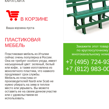
КАРТА САЙТА
В КОРЗИНЕ
Ваша корзина пуста
ПЛАСТИКОВАЯ
МЕБЕЛЬ
Закажите этот товар
по круглосуточному
многоканальному ном
Пластиковая мебель из Италии
сейчас очень популярна в России.
+7 (495) 724-9
Она не требует особого ухода, имеет
насыщенный цвет: зеленый, белый
+7 (812) 983-0
или кофе, а также изготовлена из
монолитного пластика, что намного
продлевает срок службы.
Мебель из пластика от
производителей Nardi или Scab не
нужно убирать на зиму в теплое
место или укрывать. Вы можете
оставить ее на своем дачном участке
или с удовольствием ее
использовать.