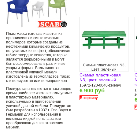
Пластмасса изготавливается из
органических и синтетических
полимеров, которые созданы из
нефтехимии (химических продуктов,
получаемых из нефти), обеспечивая
гибкие твердые вещества, которые
являются формовочными и могут
быть сформированы в различные
Скамья пластиковая N3,
узоры и формы. Большинство
цвет: зеленый
пластиковой уличной мебели
Скамья пластиковая
С
изготовлена ​​из термопластов, таких
N3, цвет: зеленый
N
как полиуретан или полипропилен.
з
15972-120-0040-zelenyj
Полиуретаны являются в настоящее
6 900 руб
1
время наиболее часто используемые
z
в пластиковых материалах,
В корзину
используемых в приготовлении
уличной дачной мебели. Полиуретан
В
был разработан в 1937 г. Otto Bayer в
Германии для использования в
волокнах жидкой пены, а затем
преобразован для изготовления
мебели.