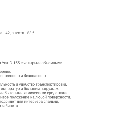
 - 42, высота - 83,5.
 Уют Э-155 с четырьмя объемными
ерево.
ественного и безопасного
льность и удобство транспортировки.
температур и большим нагрузкам.
ми бытовыми химическими средствами.
чивое положение на любой поверхности.
подойдет для интерьера спальни,
о кабинета.