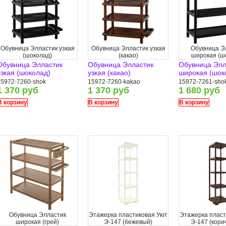
Обувница Элластик узкая
Обувница Элластик узкая
Обувница Э
(шоколад)
(какао)
широкая (ш
Обувница Элластик
Обувница Элластик
Обувница Элл
узкая (шоколад)
узкая (какао)
широкая (шок
15972-7260-shok
15972-7260-kakao
15972-7261-sho
1 370 руб
1 370 руб
1 680 руб
В корзину
В корзину
В корзину
Обувница Элластик
Этажерка пластиковая Уют
Этажерка пласт
широкая (грей)
Э-147 (бежевый)
Э-147 (кори