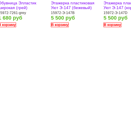
Обувница Элластик
Этажерка пластиковая
Этажерка пла
широкая (грей)
Уют Э-147 (бежевый)
Уют Э-147 (к
15972-7261-grey
15972-Э-147B
15972-Э-147D
1 680 руб
5 500 руб
5 500 руб
В корзину
В корзину
В корзину