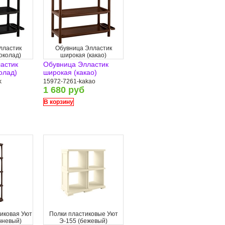
лластик
Обувница Элластик
околад)
широкая (какао)
астик
Обувница Элластик
олад)
широкая (какао)
k
15972-7261-kakao
1 680 руб
В корзину
иковая Уют
Полки пластиковые Уют
чневый)
Э-155 (бежевый)