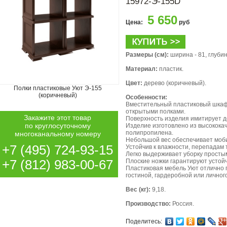
15972-Э-155D
5 650
Цена:
руб
Размеры (см):
ширина - 81, глубина
Материал:
пластик.
Цвет:
дерево (коричневый).
Полки пластиковые Уют Э-155
(коричневый)
Особенности:
Вместительный пластиковый шкаф
открытыми полками.
Закажите этот товар
Поверхность изделия имитирует д
по круглосуточному
Изделие изготовлено из высококач
полипропилена.
многоканальному номеру
Небольшой вес обеспечивает моби
+7 (495) 724-93-15
Устойчив к влажности, перепадам 
Легко выдерживает уборку просты
+7 (812) 983-00-67
Плоские ножки гарантируют устой
Пластиковая мебель Уют отлично 
гостиной, гардеробной или личног
Вес (кг):
9,18.
Производство:
Россия.
Поделитесь: