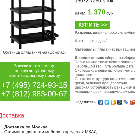
15972-7260-shok
1 370
Цена:
руб
Размеры:
ширина - 55,5 см, глубина
Цвет:
шоколадный.
Материалы:
пластик (с имитацией
Обувница Элластик узкая (шоколад)
Дополнительно:
сборно-разборна
Полки можно также использовать п
Закажите этот товар
Небольшой вес (чуть больше 2 кг).
по круглосуточному
Система хранения включает четы
подставки.
многоканальному номеру
Сетчатая структура полок миними
+7 (495) 724-93-15
грязи, облегчая процесс ухода.
Высокая устойчивость к внешним в
+7 (812) 983-00-67
моющим и дезинфицирующим сред
Поделитесь:
Доставка
Доставка по Москве
Стоимость доставки мебели в пределах МКАД: