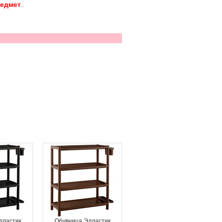
редмет
.
лластик
Обувница Элластик