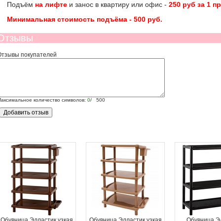
Подъём
на лифте
и занос в квартиру или офис -
250 руб за 1 п
Минимальная стоимость подъёма -
500 руб
.
Отзывы
Отзывы покупателей
аксимальное количество символов:
0
/ 500
Обувница Элластик узкая
Обувница Элластик узкая
Обувница Э