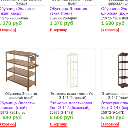
(какао)
(грей)
широкая (ш
Обувница Элластик
Обувница Элластик
Обувница Элл
узкая (какао)
узкая (грей)
широкая (шок
15972-7260-kakao
15972-7260-grey
15972-7261-sho
1 370 руб
1 370 руб
1 680 руб
В корзину
В корзину
В корзину
Обувница Элластик
Этажерка пластиковая Уют
Этажерка пласт
широкая (грей)
Э-147 (бежевый)
Э-147 (кори
Обувница Элластик
Этажерка пластиковая
Этажерка пла
широкая (грей)
Уют Э-147 (бежевый)
Уют Э-147 (к
15972-7261-grey
15972-Э-147B
15972-Э-147D
1 680 руб
5 500 руб
5 500 руб
В корзину
В корзину
В корзину