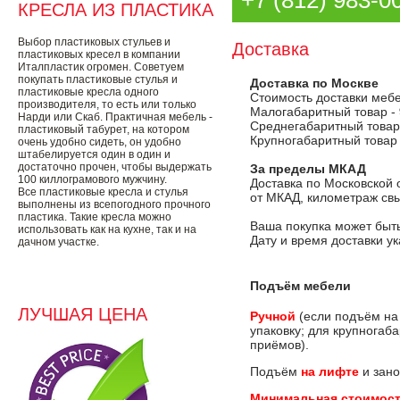
+7 (812) 983-0
КРЕСЛА ИЗ ПЛАСТИКА
Выбор пластиковых стульев и
Доставка
пластиковых кресел в компании
Италпластик огромен. Советуем
покупать пластиковые стулья и
Доставка по Москве
пластиковые кресла одного
Стоимость доставки меб
производителя, то есть или только
Малогабаритный товар -
Нарди или Скаб. Практичная мебель -
Среднегабаритный товар
пластиковый табурет, на котором
Крупногабаритный товар
очень удобно сидеть, он удобно
штабелируется один в один и
достаточно прочен, чтобы выдержать
За пределы МКАД
100 киллограмового мужчину.
Доставка по Московской 
Все пластиковые кресла и стулья
от МКАД, километраж свы
выполнены из всепогодного прочного
пластика. Такие кресла можно
Ваша покупка может быть
использовать как на кухне, так и на
Дату и время доставки у
дачном участке.
Подъём мебели
ЛУЧШАЯ ЦЕНА
Ручной
(если подъём на
упаковку; для крупногаб
приёмов).
Подъём
на лифте
и зано
Минимальная стоимост