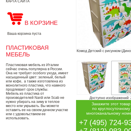
КАРТА САЙТА
В КОРЗИНЕ
Ваша корзина пуста
ПЛАСТИКОВАЯ
Комод Детский с рисунком (Дино
МЕБЕЛЬ
Пластиковая мебель из Италии
сейчас очень популярна в России.
Она не требует особого ухода, имеет
насыщенный цвет: зеленый, белый
или кофе, а также изготовлена из
монолитного пластика, что намного
продлевает срок службы.
Мебель из пластика от
производителей Nardi или Scab не
Доступно изображений:
нужно убирать на зиму в теплое
Закажите этот товар
место или укрывать. Вы можете
по круглосуточному
оставить ее на своем дачном участке
многоканальному ном
или с удовольствием ее
использовать.
+7 (495) 724-9