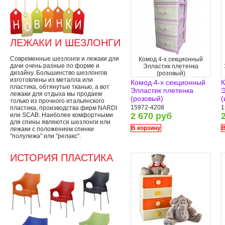
ЛЕЖАКИ И ШЕЗЛОНГИ
Современные шезлонги и лежаки для
Комод 4-х секционный
дачи очень разные по форме и
Элластик плетенка
дизайну. Большинство шезлонгов
(розовый)
изготовлены из металла или
Комод 4-х секционный
К
пластика, обтянутые тканью, а вот
Элластик плетенка
Э
лежаки для отдыха мы продаем
(розовый)
(
только из прочного итальянского
15972-4208
1
пластика, производства фирм NARDI
2 670 руб
или SCAB. Наиболее комфортными
для спины являются шезлонги или
В корзину
В
лежаки с положением спинки
"полулежа" или "релакс".
ИСТОРИЯ ПЛАСТИКА