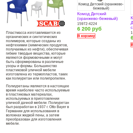
Комод Детский (оранжево-
бежевый)
Комод Детский
К
(оранжево-бежевый)
Д
15972-4224
с
6 200 руб
Пластмасса изготавливается из
1
В корзину
органических и синтетических
полимеров, которые созданы из
В
нефтехимии (химических продуктов,
получаемых из нефти), обеспечивая
гибкие твердые вещества, которые
являются формовочными и могут
быть сформированы в различные
узоры и формы. Большинство
пластиковой уличной мебели
изготовлена ​​из термопластов, таких
как полиуретан или полипропилен.
Полиуретаны являются в настоящее
время наиболее часто используемые
в пластиковых материалах,
используемых в приготовлении
уличной дачной мебели. Полиуретан
был разработан в 1937 г. Otto Bayer в
Германии для использования в
волокнах жидкой пены, а затем
преобразован для изготовления
мебели.