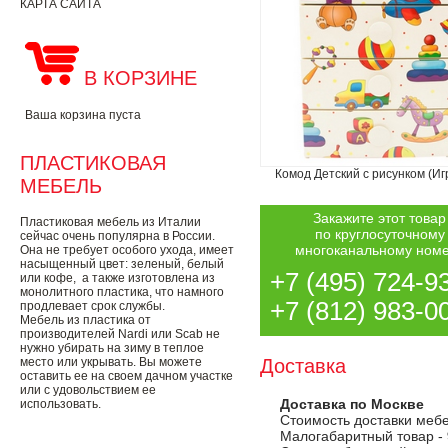
КАРТА САЙТА
В КОРЗИНЕ
Ваша корзина пуста
ПЛАСТИКОВАЯ
Комод Детский с рисунком (Иг
МЕБЕЛЬ
Закажите этот товар
Пластиковая мебель из Италии
по круглосуточному
сейчас очень популярна в России.
многоканальному ном
Она не требует особого ухода, имеет
насыщенный цвет: зеленый, белый
+7 (495) 724-9
или кофе, а также изготовлена из
монолитного пластика, что намного
+7 (812) 983-0
продлевает срок службы.
Мебель из пластика от
производителей Nardi или Scab не
нужно убирать на зиму в теплое
место или укрывать. Вы можете
Доставка
оставить ее на своем дачном участке
или с удовольствием ее
Доставка по Москве
использовать.
Стоимость доставки меб
Малогабаритный товар -