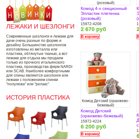
(розовый)
Комод 4-х секционный
К
Элластик плетенка
Э
(розовый)
(
15972-4208
1
ЛЕЖАКИ И ШЕЗЛОНГИ
2 670 руб
Современные шезлонги и лежаки для
В корзину
В
дачи очень разные по форме и
дизайну. Большинство шезлонгов
изготовлены из металла или
пластика, обтянутые тканью, а вот
лежаки для отдыха мы продаем
только из прочного итальянского
пластика, производства фирм NARDI
или SCAB. Наиболее комфортными
для спины являются шезлонги или
лежаки с положением спинки
"полулежа" или "релакс".
ИСТОРИЯ ПЛАСТИКА
Комод Детский (оранжево-
бежевый)
Комод Детский
К
(оранжево-бежевый)
Д
15972-4224
с
6 200 руб
1
В корзину