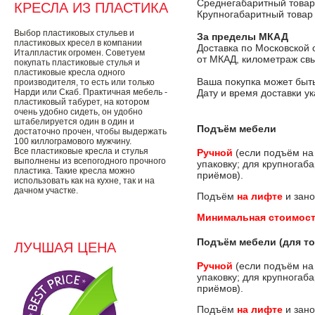
Среднегабаритный товар
КРЕСЛА ИЗ ПЛАСТИКА
Крупногабаритный товар
Выбор пластиковых стульев и
За пределы МКАД
пластиковых кресел в компании
Доставка по Московской 
Италпластик огромен. Советуем
от МКАД, километраж свы
покупать пластиковые стулья и
пластиковые кресла одного
Ваша покупка может быть
производителя, то есть или только
Нарди или Скаб. Практичная мебель -
Дату и время доставки у
пластиковый табурет, на котором
очень удобно сидеть, он удобно
штабелируется один в один и
Подъём мебели
достаточно прочен, чтобы выдержать
100 киллограмового мужчину.
Все пластиковые кресла и стулья
Ручной
(если подъём на
выполнены из всепогодного прочного
упаковку; для крупногаб
пластика. Такие кресла можно
приёмов).
использовать как на кухне, так и на
дачном участке.
Подъём
на лифте
и зано
Минимальная стоимост
Подъём мебели (для то
ЛУЧШАЯ ЦЕНА
Ручной
(если подъём на
упаковку; для крупногаб
приёмов).
Подъём
на лифте
и зано