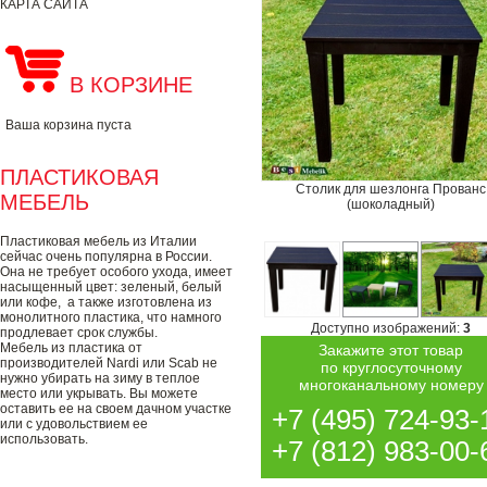
КАРТА САЙТА
В КОРЗИНЕ
Ваша корзина пуста
ПЛАСТИКОВАЯ
Столик для шезлонга Прованс
МЕБЕЛЬ
(шоколадный)
Пластиковая мебель из Италии
сейчас очень популярна в России.
Она не требует особого ухода, имеет
насыщенный цвет: зеленый, белый
или кофе, а также изготовлена из
монолитного пластика, что намного
Доступно изображений:
3
продлевает срок службы.
Мебель из пластика от
Закажите этот товар
производителей Nardi или Scab не
по круглосуточному
нужно убирать на зиму в теплое
многоканальному номеру
место или укрывать. Вы можете
оставить ее на своем дачном участке
+7 (495) 724-93-
или с удовольствием ее
использовать.
+7 (812) 983-00-