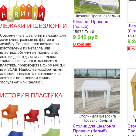
Шезлонг Прованс (белый)
Шезлонг Прованс
ЛЕЖАКИ И ШЕЗЛОНГИ
Шез
(белый)
(бе
15972-Ттн-01-bel
Современные шезлонги и лежаки для
9 040 руб
1597
дачи очень разные по форме и
8 2
дизайну. Большинство шезлонгов
В корзину
изготовлены из металла или
В ко
пластика, обтянутые тканью, а вот
лежаки для отдыха мы продаем
только из прочного итальянского
пластика, производства фирм NARDI
или SCAB. Наиболее комфортными
для спины являются шезлонги или
лежаки с положением спинки
"полулежа" или "релакс".
ИСТОРИЯ ПЛАСТИКА
Столик для шезлонга
С
Прованс (белый)
Столик для шезлонга
Сто
Прованс (белый)
Про