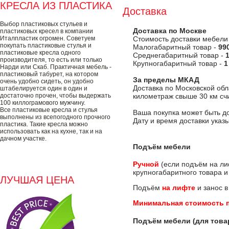
КРЕСЛА ИЗ ПЛАСТИКА
Доставка
Выбор пластиковых стульев и
Доставка по Москве
пластиковых кресел в компании
Италпластик огромен. Советуем
Стоимость доставки мебели
покупать пластиковые стулья и
Малогабаритный товар -
99
пластиковые кресла одного
Среднегабаритный товар -
производителя, то есть или только
Крупногабаритный товар -
1
Нарди или Скаб. Практичная мебель -
пластиковый табурет, на котором
За пределы МКАД
очень удобно сидеть, он удобно
Доставка по Московской об
штабелируется один в один и
достаточно прочен, чтобы выдержать
километраж свыше 30 км счи
100 киллограмового мужчину.
Все пластиковые кресла и стулья
Ваша покупка может быть д
выполнены из всепогодного прочного
Дату и время доставки указ
пластика. Такие кресла можно
использовать как на кухне, так и на
дачном участке.
Подъём мебели
Ручной
(если подъём на л
крупногабаритного товара и
ЛУЧШАЯ ЦЕНА
Подъём
на лифте
и занос 
Минимальная стоимость 
Подъём мебели (для товар