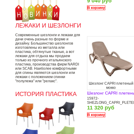
9 040 руб
В корзину
ЛЕЖАКИ И ШЕЗЛОНГИ
Современные шезлонги и лежаки для
дачи очень разные по форме и
дизайну. Большинство шезлонгов
изготовлены из металла или
пластика, обтянутые тканью, а вот
лежаки для отдыха мы продаем
только из прочного итальянского
пластика, производства фирм NARDI
или SCAB. Наиболее комфортными
для спины являются шезлонги или
лежаки с положением спинки
"полулежа" или "релакс".
Шезлонг CAPRI плетеный
мокко
ИСТОРИЯ ПЛАСТИКА
Шезлонг CAPRI плетен
15972-
SHEZLONG_CAPRI_PLET
11 320 руб
В корзину