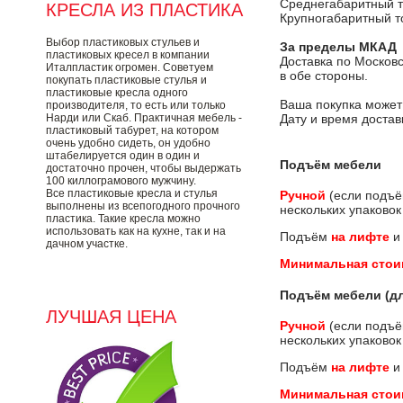
Среднегабаритный т
КРЕСЛА ИЗ ПЛАСТИКА
Крупногабаритный т
Выбор пластиковых стульев и
За пределы МКАД
пластиковых кресел в компании
Доставка по Москов
Италпластик огромен. Советуем
в обе стороны.
покупать пластиковые стулья и
пластиковые кресла одного
Ваша покупка может
производителя, то есть или только
Нарди или Скаб. Практичная мебель -
Дату и время достав
пластиковый табурет, на котором
очень удобно сидеть, он удобно
штабелируется один в один и
Подъём мебели
достаточно прочен, чтобы выдержать
100 киллограмового мужчину.
Все пластиковые кресла и стулья
Ручной
(если подъ
выполнены из всепогодного прочного
нескольких упаковок
пластика. Такие кресла можно
использовать как на кухне, так и на
Подъём
на лифте
и
дачном участке.
Минимальная стои
Подъём мебели (дл
ЛУЧШАЯ ЦЕНА
Ручной
(если подъ
нескольких упаковок
Подъём
на лифте
и
Минимальная стои