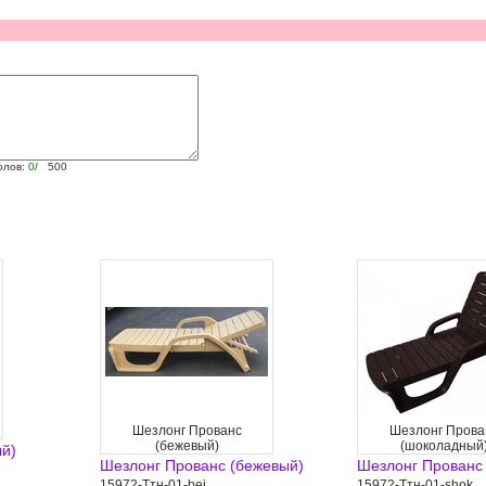
олов:
0
/ 500
Шезлонг Прованс
Шезлонг Прова
(бежевый)
(шоколадный
ый)
Шезлонг Прованс (бежевый)
Шезлонг Прованс
15972-Ттн-01-bej
15972-Ттн-01-shok