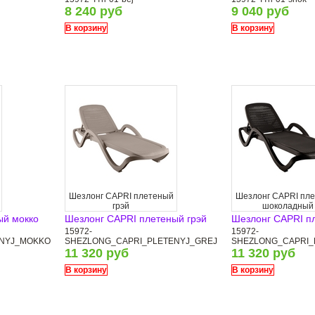
8 240 руб
9 040 руб
В корзину
В корзину
Шезлонг CAPRI плетеный
Шезлонг CAPRI пл
грэй
шоколадный
ый мокко
Шезлонг CAPRI плетеный грэй
Шезлонг CAPRI п
15972-
15972-
ENYJ_MOKKO
SHEZLONG_CAPRI_PLETENYJ_GREJ
SHEZLONG_CAPRI_
11 320 руб
11 320 руб
В корзину
В корзину