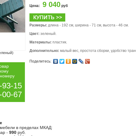
9 040
Цена:
руб
Размеры:
длина - 192 см, ширина - 71 см, высота - 46 см.
Цвет:
зеленый.
Материалы:
пластик.
Дополнительно:
малый вес, простота сборки, удобство тран
еленый)
Поделитесь:
товар
ному
 номеру
-93-15
-00-67
е
 мебели в пределах МКАД:
ар -
990
руб.