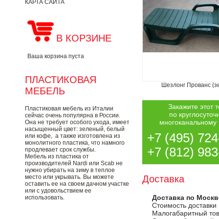
КАРТА САЙТА
В КОРЗИНЕ
Ваша корзина пуста
ПЛАСТИКОВАЯ
Шезлонг Прованс (з
МЕБЕЛЬ
Закажите этот 
Пластиковая мебель из Италии
по круглосуточ
сейчас очень популярна в России.
многоканальному
Она не требует особого ухода, имеет
насыщенный цвет: зеленый, белый
+7 (495) 724
или кофе, а также изготовлена из
монолитного пластика, что намного
+7 (812) 983
продлевает срок службы.
Мебель из пластика от
производителей Nardi или Scab не
нужно убирать на зиму в теплое
место или укрывать. Вы можете
Доставка
оставить ее на своем дачном участке
или с удовольствием ее
Доставка по Москв
использовать.
Стоимость доставки
Малогабаритный тов