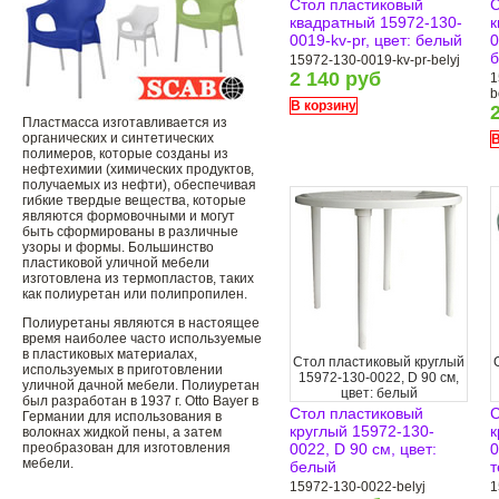
Стол пластиковый
С
квадратный 15972-130-
к
0019-kv-pr, цвет: белый
0
б
15972-130-0019-kv-pr-belyj
2 140 руб
1
b
В корзину
Пластмасса изготавливается из
органических и синтетических
В
полимеров, которые созданы из
нефтехимии (химических продуктов,
получаемых из нефти), обеспечивая
гибкие твердые вещества, которые
являются формовочными и могут
быть сформированы в различные
узоры и формы. Большинство
пластиковой уличной мебели
изготовлена ​​из термопластов, таких
как полиуретан или полипропилен.
Полиуретаны являются в настоящее
время наиболее часто используемые
в пластиковых материалах,
Стол пластиковый круглый
используемых в приготовлении
15972-130-0022, D 90 см,
уличной дачной мебели. Полиуретан
цвет: белый
был разработан в 1937 г. Otto Bayer в
Стол пластиковый
С
Германии для использования в
круглый 15972-130-
к
волокнах жидкой пены, а затем
преобразован для изготовления
0022, D 90 см, цвет:
0
мебели.
белый
т
15972-130-0022-belyj
1