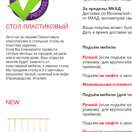
За пределы МКАД
Доставка по Московской 
от МКАД, километраж свы
СТОЛ ПЛАСТИКОВЫЙ
Ваша покупка может быть
Дату и время доставки у
Лето не за горами! Приготовьте
классические и стильные столы из
пластика заранее.
Подъём мебели
Если Вы планируете провести
тёплые месяцы за городом, на даче
Ручной
(если подъём на
или в частном доме, Ваш отдых во
упаковку; для крупногаб
многом будет зависеть от
пластиковой мебели, а именно стола.
приёмов).
Мы продаем столы в 3-х цветовых
решениях: белый, зеленый или кофе.
Подъём
на лифте
и зано
(Производство: Италия)
Минимальная стоимост
Подъём мебели (для то
NEW
Ручной
(если подъём на
упаковку; для крупногаб
приёмов).
Подъём
на лифте
и зано
Минимальная стоимост