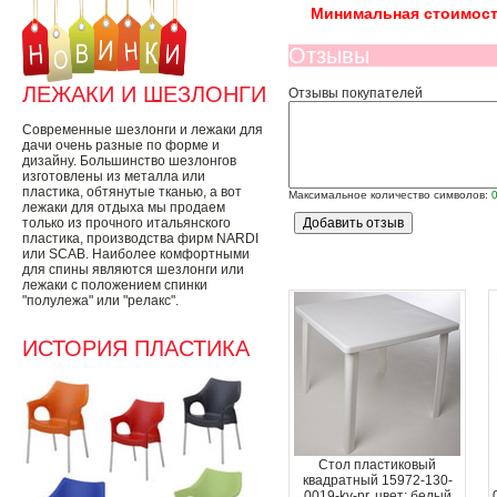
Минимальная стоимост
Отзывы
ЛЕЖАКИ И ШЕЗЛОНГИ
Отзывы покупателей
Современные шезлонги и лежаки для
дачи очень разные по форме и
дизайну. Большинство шезлонгов
изготовлены из металла или
пластика, обтянутые тканью, а вот
Максимальное количество символов:
лежаки для отдыха мы продаем
только из прочного итальянского
пластика, производства фирм NARDI
или SCAB. Наиболее комфортными
для спины являются шезлонги или
лежаки с положением спинки
"полулежа" или "релакс".
ИСТОРИЯ ПЛАСТИКА
Стол пластиковый
квадратный 15972-130-
0019-kv-pr, цвет: белый