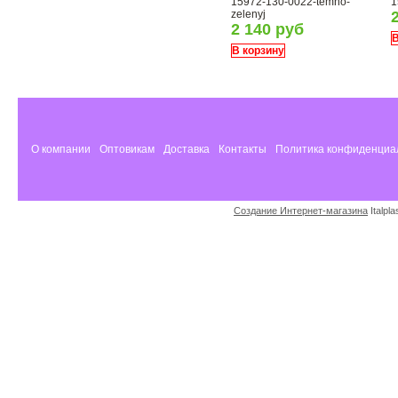
15972-130-0022-temno-
1
zelenyj
2 140 руб
В
В корзину
О компании
Оптовикам
Доставка
Контакты
Политика конфиденциа
Создание Интернет-магазина
Italpl