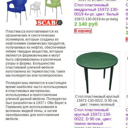
Стол пластиковый
С
квадратный 15972-130-
к
0019-kv-pr, цвет: белый
0
б
15972-130-0019-kv-pr-belyj
2 140 руб
1
b
В корзину
Пластмасса изготавливается из
органических и синтетических
полимеров, которые созданы из
В
нефтехимии (химических продуктов,
получаемых из нефти), обеспечивая
гибкие твердые вещества, которые
являются формовочными и могут
быть сформированы в различные
узоры и формы. Большинство
пластиковой уличной мебели
изготовлена ​​из термопластов, таких
как полиуретан или полипропилен.
Полиуретаны являются в настоящее
время наиболее часто используемые
в пластиковых материалах,
используемых в приготовлении
Стол пластиковый круглый
уличной дачной мебели. Полиуретан
15972-130-0022, D 90 см,
был разработан в 1937 г. Otto Bayer в
цвет: темно-зеленый
Германии для использования в
Стол пластиковый
С
волокнах жидкой пены, а затем
круглый 15972-130-
к
преобразован для изготовления
0022, D 90 см, цвет:
0
мебели.
темно-зеленый
с