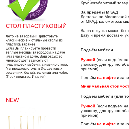
Крупногабаритный товар
За пределы МКАД
Доставка по Московской 
от МКАД, километраж свы
СТОЛ ПЛАСТИКОВЫЙ
Ваша покупка может быть
Дату и время доставки у
Лето не за горами! Приготовьте
классические и стильные столы из
пластика заранее.
Если Вы планируете провести
Подъём мебели
тёплые месяцы за городом, на даче
или в частном доме, Ваш отдых во
Ручной
(если подъём на
многом будет зависеть от
упаковку; для крупногаб
пластиковой мебели, а именно стола.
Мы продаем столы в 3-х цветовых
приёмов).
решениях: белый, зеленый или кофе.
(Производство: Италия)
Подъём
на лифте
и зано
Минимальная стоимост
Подъём мебели (для то
NEW
Ручной
(если подъём на
упаковку; для крупногаб
приёмов).
Подъём
на лифте
и зано