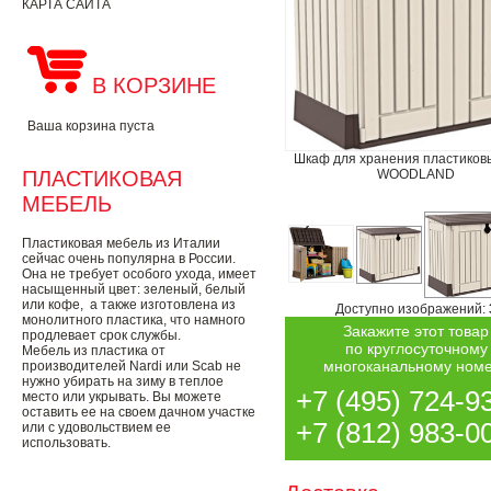
КАРТА САЙТА
В КОРЗИНЕ
Ваша корзина пуста
Шкаф для хранения пластиковы
WOODLAND
ПЛАСТИКОВАЯ
МЕБЕЛЬ
Пластиковая мебель из Италии
сейчас очень популярна в России.
Она не требует особого ухода, имеет
насыщенный цвет: зеленый, белый
или кофе, а также изготовлена из
Доступно изображений:
монолитного пластика, что намного
Закажите этот товар
продлевает срок службы.
по круглосуточному
Мебель из пластика от
многоканальному ном
производителей Nardi или Scab не
нужно убирать на зиму в теплое
+7 (495) 724-9
место или укрывать. Вы можете
оставить ее на своем дачном участке
+7 (812) 983-0
или с удовольствием ее
использовать.