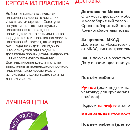
Доставка
КРЕСЛА ИЗ ПЛАСТИКА
Доставка по Москве
Выбор пластиковых стульев и
Стоимость доставки меб
пластиковых кресел в компании
Малогабаритный товар -
Италпластик огромен. Советуем
Среднегабаритный товар
покупать пластиковые стулья и
пластиковые кресла одного
Крупногабаритный товар
производителя, то есть или только
Нарди или Скаб. Практичная мебель -
За пределы МКАД
пластиковый табурет, на котором
Доставка по Московской 
очень удобно сидеть, он удобно
от МКАД, километраж свы
штабелируется один в один и
достаточно прочен, чтобы выдержать
Ваша покупка может быть
100 киллограмового мужчину.
Все пластиковые кресла и стулья
Дату и время доставки у
выполнены из всепогодного прочного
пластика. Такие кресла можно
использовать как на кухне, так и на
Подъём мебели
дачном участке.
Ручной
(если подъём на
упаковку; для крупногаб
приёмов).
ЛУЧШАЯ ЦЕНА
Подъём
на лифте
и зано
Минимальная стоимост
Подъём мебели (для то