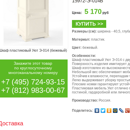
15972-Э-014B
5 170
Цена:
руб
Размеры (см):
ширина - 40,5, глуби
Материал:
пластик.
Цвет:
бежевый.
Шкаф пластиковый Уют Э-014 (бежевый)
Особенности:
Шкаф пластиковый Уют Э-014 с дв
Закажите этот товар
Поверхность изделия имитирует д
по круглосуточному
Шкаф изготовлен из высококачест
Небольшой вес обеспечивает моби
многоканальному номеру
Устойчив к влажности, перепадам 
+7 (495) 724-93-15
Легко выдерживает уборку просты
Плоские ножки гарантируют устой
+7 (812) 983-00-67
Пластиковая мебель Уют отлично 
гостиной, гардеробной или личног
Производство:
Россия.
Поделитесь:
Доставка