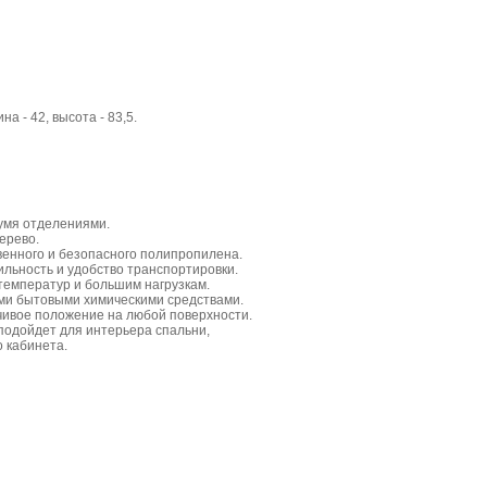
на - 42, высота - 83,5.
умя отделениями.
ерево.
венного и безопасного полипропилена.
льность и удобство транспортировки.
температур и большим нагрузкам.
ми бытовыми химическими средствами.
чивое положение на любой поверхности.
подойдет для интерьера спальни,
о кабинета.