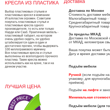
Доставка
КРЕСЛА ИЗ ПЛАСТИКА
Доставка по Москве
Выбор пластиковых стульев и
Стоимость доставки меб
пластиковых кресел в компании
Малогабаритный товар -
Италпластик огромен. Советуем
покупать пластиковые стулья и
Среднегабаритный товар
пластиковые кресла одного
Крупногабаритный товар
производителя, то есть или только
Нарди или Скаб. Практичная мебель -
За пределы МКАД
пластиковый табурет, на котором
Доставка по Московской 
очень удобно сидеть, он удобно
от МКАД, километраж свы
штабелируется один в один и
достаточно прочен, чтобы выдержать
100 киллограмового мужчину.
Ваша покупка может быть
Все пластиковые кресла и стулья
Дату и время доставки у
выполнены из всепогодного прочного
пластика. Такие кресла можно
использовать как на кухне, так и на
Подъём мебели
дачном участке.
Ручной
(если подъём на
упаковку; для крупногаб
приёмов).
ЛУЧШАЯ ЦЕНА
Подъём
на лифте
и зано
Минимальная стоимост
Подъём мебели (для то