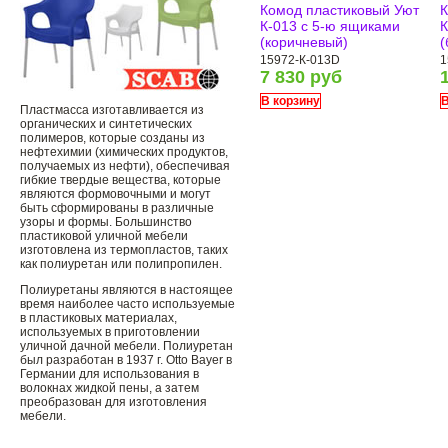
Комод пластиковый Уют
К
К-013 с 5-ю ящиками
К
(коричневый)
(
15972-К-013D
1
7 830 руб
В корзину
В
Пластмасса изготавливается из
органических и синтетических
полимеров, которые созданы из
нефтехимии (химических продуктов,
получаемых из нефти), обеспечивая
гибкие твердые вещества, которые
являются формовочными и могут
быть сформированы в различные
узоры и формы. Большинство
пластиковой уличной мебели
изготовлена ​​из термопластов, таких
как полиуретан или полипропилен.
Полиуретаны являются в настоящее
время наиболее часто используемые
в пластиковых материалах,
используемых в приготовлении
уличной дачной мебели. Полиуретан
был разработан в 1937 г. Otto Bayer в
Германии для использования в
волокнах жидкой пены, а затем
преобразован для изготовления
мебели.