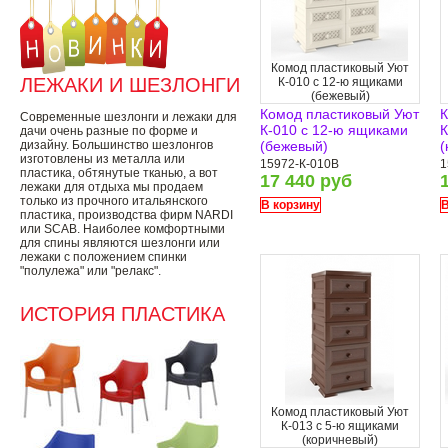
Комод пластиковый Уют
ЛЕЖАКИ И ШЕЗЛОНГИ
К-010 с 12-ю ящиками
(бежевый)
Комод пластиковый Уют
К
Современные шезлонги и лежаки для
К-010 с 12-ю ящиками
К
дачи очень разные по форме и
дизайну. Большинство шезлонгов
(бежевый)
(
изготовлены из металла или
15972-К-010B
1
пластика, обтянутые тканью, а вот
17 440 руб
лежаки для отдыха мы продаем
только из прочного итальянского
В корзину
В
пластика, производства фирм NARDI
или SCAB. Наиболее комфортными
для спины являются шезлонги или
лежаки с положением спинки
"полулежа" или "релакс".
ИСТОРИЯ ПЛАСТИКА
Комод пластиковый Уют
К-013 с 5-ю ящиками
(коричневый)