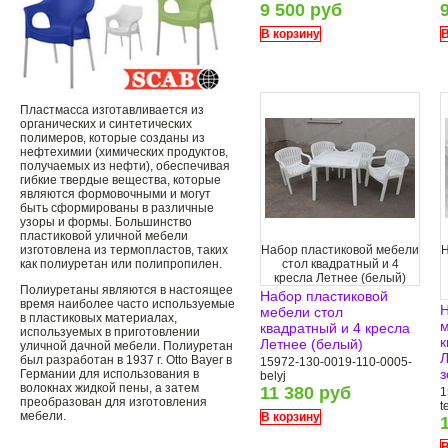
9 500 руб
В корзину
В
Пластмасса изготавливается из
органических и синтетических
полимеров, которые созданы из
нефтехимии (химических продуктов,
получаемых из нефти), обеспечивая
гибкие твердые вещества, которые
являются формовочными и могут
быть сформированы в различные
узоры и формы. Большинство
пластиковой уличной мебели
изготовлена ​​из термопластов, таких
Набор пластиковой мебели
Н
как полиуретан или полипропилен.
стол квадратный и 4
кресла Летнее (белый)
Полиуретаны являются в настоящее
Набор пластиковой
время наиболее часто используемые
Н
мебели стол
в пластиковых материалах,
м
квадратный и 4 кресла
используемых в приготовлении
к
Летнее (белый)
уличной дачной мебели. Полиуретан
Л
был разработан в 1937 г. Otto Bayer в
15972-130-0019-110-0005-
з
Германии для использования в
belyj
волокнах жидкой пены, а затем
11 380 руб
1
преобразован для изготовления
t
мебели.
В корзину
В