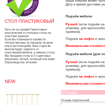
Ваша покупка может быть
Дату и время доставки у
Подъём мебели
СТОЛ ПЛАСТИКОВЫЙ
Ручной
(если подъём на
упаковку; для крупногаб
Лето не за горами! Приготовьте
приёмов).
классические и стильные столы из
пластика заранее.
Подъём
на лифте
и зано
Если Вы планируете провести
тёплые месяцы за городом, на даче
Минимальная стоимост
или в частном доме, Ваш отдых во
многом будет зависеть от
пластиковой мебели, а именно стола.
Подъём мебели (для то
Мы продаем столы в 3-х цветовых
решениях: белый, зеленый или кофе.
Ручной
(если подъём на
(Производство: Италия)
упаковку; для крупногаб
приёмов).
Подъём
на лифте
и зано
NEW
Минимальная стоимост
Отзывы
Отзывы покупателей