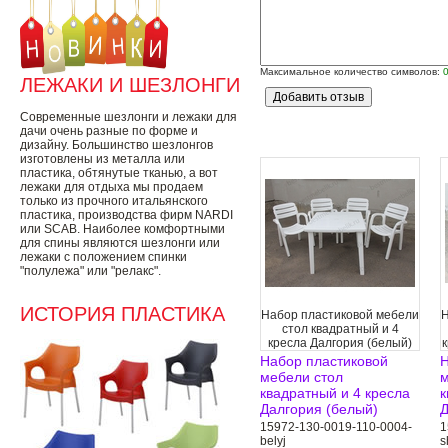
Максимальное количество символов:
ЛЕЖАКИ И ШЕЗЛОНГИ
Современные шезлонги и лежаки для
дачи очень разные по форме и
дизайну. Большинство шезлонгов
изготовлены из металла или
пластика, обтянутые тканью, а вот
лежаки для отдыха мы продаем
только из прочного итальянского
пластика, производства фирм NARDI
или SCAB. Наиболее комфортными
для спины являются шезлонги или
лежаки с положением спинки
"полулежа" или "релакс".
ИСТОРИЯ ПЛАСТИКА
Набор пластиковой мебели
Н
стол квадратный и 4
кресла Далгория (белый)
к
Набор пластиковой
Н
мебели стол
м
квадратный и 4 кресла
к
Далгория (белый)
Д
15972-130-0019-110-0004-
1
belyj
s