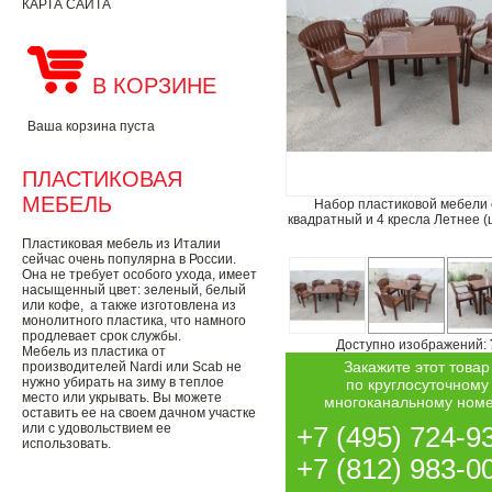
КАРТА САЙТА
В КОРЗИНЕ
Ваша корзина пуста
ПЛАСТИКОВАЯ
МЕБЕЛЬ
Набор пластиковой мебели 
квадратный и 4 кресла Летнее (
Пластиковая мебель из Италии
сейчас очень популярна в России.
Она не требует особого ухода, имеет
насыщенный цвет: зеленый, белый
или кофе, а также изготовлена из
монолитного пластика, что намного
продлевает срок службы.
Доступно изображений:
Мебель из пластика от
Закажите этот товар
производителей Nardi или Scab не
нужно убирать на зиму в теплое
по круглосуточному
место или укрывать. Вы можете
многоканальному ном
оставить ее на своем дачном участке
или с удовольствием ее
+7 (495) 724-9
использовать.
+7 (812) 983-0