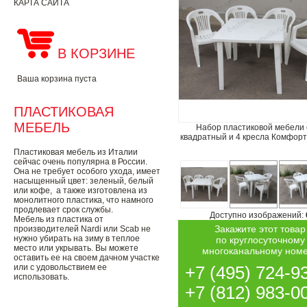
КАРТА САЙТА
В КОРЗИНЕ
Ваша корзина пуста
ПЛАСТИКОВАЯ
МЕБЕЛЬ
Набор пластиковой мебели 
квадратный и 4 кресла Комфорт
Пластиковая мебель из Италии
сейчас очень популярна в России.
Она не требует особого ухода, имеет
насыщенный цвет: зеленый, белый
или кофе, а также изготовлена из
монолитного пластика, что намного
продлевает срок службы.
Доступно изображений:
Мебель из пластика от
Закажите этот товар
производителей Nardi или Scab не
нужно убирать на зиму в теплое
по круглосуточному
место или укрывать. Вы можете
многоканальному ном
оставить ее на своем дачном участке
или с удовольствием ее
+7 (495) 724-9
использовать.
+7 (812) 983-0