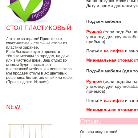
Ваша покупка может быть
Дату и время доставки у
Подъём мебели
СТОЛ ПЛАСТИКОВЫЙ
Ручной
(если подъём на
упаковку; для крупногаб
Лето не за горами! Приготовьте
приёмов).
классические и стильные столы из
пластика заранее.
Подъём
на лифте
и зано
Если Вы планируете провести
тёплые месяцы за городом, на даче
Минимальная стоимост
или в частном доме, Ваш отдых во
многом будет зависеть от
пластиковой мебели, а именно стола.
Подъём мебели (для то
Мы продаем столы в 3-х цветовых
решениях: белый, зеленый или кофе.
Ручной
(если подъём на
(Производство: Италия)
упаковку; для крупногаб
приёмов).
Подъём
на лифте
и зано
NEW
Минимальная стоимост
Отзывы
Отзывы покупателей