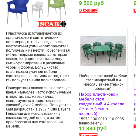
9 500 руб
В корзину
В
Пластмасса изготавливается из
органических и синтетических
полимеров, которые созданы из
нефтехимии (химических продуктов,
получаемых из нефти), обеспечивая
гибкие твердые вещества, которые
являются формовочными и могут
быть сформированы в различные
узоры и формы. Большинство
пластиковой уличной мебели
изготовлена ​​из термопластов, таких
Набор пластиковой мебели
Н
как полиуретан или полипропилен.
стол квадратный и 4
кресла Летнее (темно-
Полиуретаны являются в настоящее
зеленый)
Н
время наиболее часто используемые
Набор пластиковой
м
в пластиковых материалах,
мебели стол
к
используемых в приготовлении
квадратный и 4 кресла
Л
уличной дачной мебели. Полиуретан
Летнее (темно-
был разработан в 1937 г. Otto Bayer в
1
зеленый)
Германии для использования в
s
волокнах жидкой пены, а затем
15972-130-0019-110-0005-
преобразован для изготовления
temno-zelenyj
мебели.
В
11 380 руб
В корзину