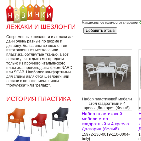
Максимальное количество символов:
ЛЕЖАКИ И ШЕЗЛОНГИ
Современные шезлонги и лежаки для
дачи очень разные по форме и
дизайну. Большинство шезлонгов
изготовлены из металла или
пластика, обтянутые тканью, а вот
лежаки для отдыха мы продаем
только из прочного итальянского
пластика, производства фирм NARDI
или SCAB. Наиболее комфортными
для спины являются шезлонги или
лежаки с положением спинки
"полулежа" или "релакс".
ИСТОРИЯ ПЛАСТИКА
Набор пластиковой мебели
Н
стол квадратный и 4
кресла Далгория (белый)
к
Набор пластиковой
Н
мебели стол
м
квадратный и 4 кресла
к
Далгория (белый)
Д
15972-130-0019-110-0004-
1
belyj
s