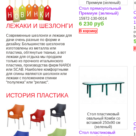
Премиум (зеленый)
Стол прямоугольный
С
Премиум (зеленый)
о
15972-130-0014
1
6 230 руб
ЛЕЖАКИ И ШЕЗЛОНГИ
1
В корзину
o
Современные шезлонги и лежаки для
b
дачи очень разные по форме и
дизайну. Большинство шезлонгов
изготовлены из металла или
В
пластика, обтянутые тканью, а вот
лежаки для отдыха мы продаем
только из прочного итальянского
пластика, производства фирм NARDI
или SCAB. Наиболее комфортными
для спины являются шезлонги или
лежаки с положением спинки
"полулежа" или "релакс".
ИСТОРИЯ ПЛАСТИКА
Стол пластиковый
овальный Комби со
вставкой 250х90 см
С
(зеленый)
П
Стол пластиковый
1