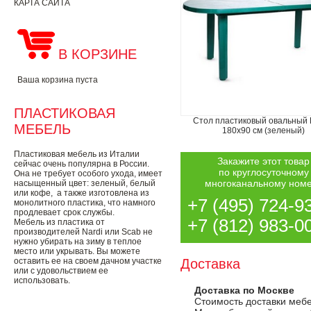
КАРТА САЙТА
В КОРЗИНЕ
Ваша корзина пуста
ПЛАСТИКОВАЯ
Стол пластиковый овальный
МЕБЕЛЬ
180х90 см (зеленый)
Пластиковая мебель из Италии
Закажите этот товар
сейчас очень популярна в России.
по круглосуточному
Она не требует особого ухода, имеет
многоканальному ном
насыщенный цвет: зеленый, белый
или кофе, а также изготовлена из
+7 (495) 724-9
монолитного пластика, что намного
продлевает срок службы.
+7 (812) 983-0
Мебель из пластика от
производителей Nardi или Scab не
нужно убирать на зиму в теплое
место или укрывать. Вы можете
оставить ее на своем дачном участке
Доставка
или с удовольствием ее
использовать.
Доставка по Москве
Стоимость доставки меб