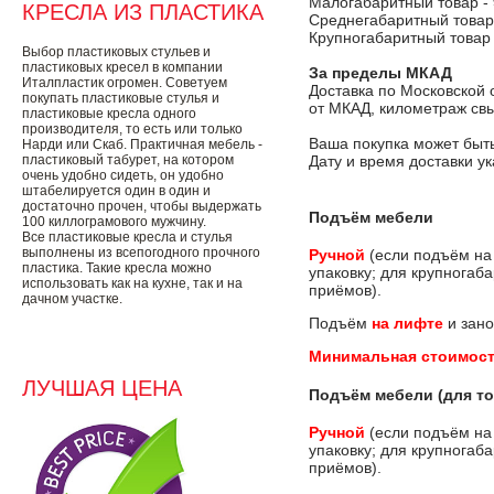
Малогабаритный товар -
КРЕСЛА ИЗ ПЛАСТИКА
Среднегабаритный товар
Крупногабаритный товар
Выбор пластиковых стульев и
пластиковых кресел в компании
За пределы МКАД
Италпластик огромен. Советуем
Доставка по Московской 
покупать пластиковые стулья и
от МКАД, километраж свы
пластиковые кресла одного
производителя, то есть или только
Ваша покупка может быть
Нарди или Скаб. Практичная мебель -
пластиковый табурет, на котором
Дату и время доставки у
очень удобно сидеть, он удобно
штабелируется один в один и
достаточно прочен, чтобы выдержать
Подъём мебели
100 киллограмового мужчину.
Все пластиковые кресла и стулья
выполнены из всепогодного прочного
Ручной
(если подъём на
пластика. Такие кресла можно
упаковку; для крупногаб
использовать как на кухне, так и на
приёмов).
дачном участке.
Подъём
на лифте
и зано
Минимальная стоимост
ЛУЧШАЯ ЦЕНА
Подъём мебели (для то
Ручной
(если подъём на
упаковку; для крупногаб
приёмов).