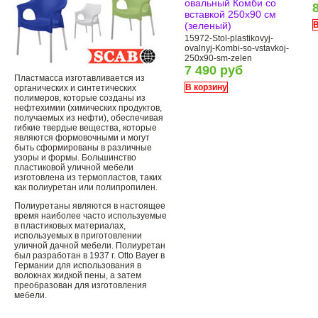
овальный Комби со
вставкой 250х90 см
(зеленый)
В
15972-Stol-plastikovyj-
ovalnyj-Kombi-so-vstavkoj-
250х90-sm-zelen
7 490 руб
Пластмасса изготавливается из
В корзину
органических и синтетических
полимеров, которые созданы из
нефтехимии (химических продуктов,
получаемых из нефти), обеспечивая
гибкие твердые вещества, которые
являются формовочными и могут
быть сформированы в различные
узоры и формы. Большинство
пластиковой уличной мебели
изготовлена ​​из термопластов, таких
как полиуретан или полипропилен.
Полиуретаны являются в настоящее
время наиболее часто используемые
в пластиковых материалах,
используемых в приготовлении
уличной дачной мебели. Полиуретан
был разработан в 1937 г. Otto Bayer в
Германии для использования в
волокнах жидкой пены, а затем
преобразован для изготовления
мебели.