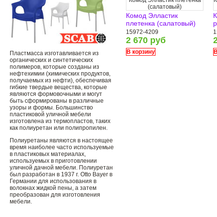
Комод Элластик плетенка
К
(салатовый)
Комод Элластик
К
плетенка (салатовый)
р
15972-4209
1
2 670 руб
В корзину
В
Пластмасса изготавливается из
органических и синтетических
полимеров, которые созданы из
нефтехимии (химических продуктов,
получаемых из нефти), обеспечивая
гибкие твердые вещества, которые
являются формовочными и могут
быть сформированы в различные
узоры и формы. Большинство
пластиковой уличной мебели
изготовлена ​​из термопластов, таких
как полиуретан или полипропилен.
Полиуретаны являются в настоящее
время наиболее часто используемые
в пластиковых материалах,
используемых в приготовлении
уличной дачной мебели. Полиуретан
был разработан в 1937 г. Otto Bayer в
Германии для использования в
волокнах жидкой пены, а затем
преобразован для изготовления
мебели.