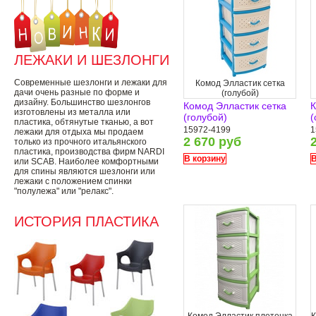
ЛЕЖАКИ И ШЕЗЛОНГИ
Современные шезлонги и лежаки для
Комод Элластик сетка
дачи очень разные по форме и
(голубой)
дизайну. Большинство шезлонгов
Комод Элластик сетка
К
изготовлены из металла или
(голубой)
(
пластика, обтянутые тканью, а вот
15972-4199
1
лежаки для отдыха мы продаем
2 670 руб
только из прочного итальянского
пластика, производства фирм NARDI
В корзину
В
или SCAB. Наиболее комфортными
для спины являются шезлонги или
лежаки с положением спинки
"полулежа" или "релакс".
ИСТОРИЯ ПЛАСТИКА