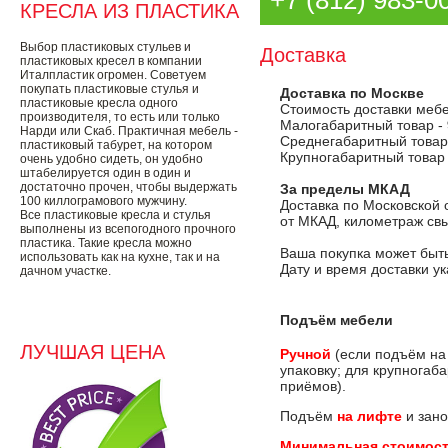
+7 (812) 983-0
КРЕСЛА ИЗ ПЛАСТИКА
Выбор пластиковых стульев и
Доставка
пластиковых кресел в компании
Италпластик огромен. Советуем
покупать пластиковые стулья и
Доставка по Москве
пластиковые кресла одного
Стоимость доставки меб
производителя, то есть или только
Малогабаритный товар -
Нарди или Скаб. Практичная мебель -
Среднегабаритный товар
пластиковый табурет, на котором
Крупногабаритный товар
очень удобно сидеть, он удобно
штабелируется один в один и
достаточно прочен, чтобы выдержать
За пределы МКАД
100 киллограмового мужчину.
Доставка по Московской 
Все пластиковые кресла и стулья
от МКАД, километраж свы
выполнены из всепогодного прочного
пластика. Такие кресла можно
Ваша покупка может быть
использовать как на кухне, так и на
Дату и время доставки у
дачном участке.
Подъём мебели
ЛУЧШАЯ ЦЕНА
Ручной
(если подъём на
упаковку; для крупногаб
приёмов).
Подъём
на лифте
и зано
Минимальная стоимост