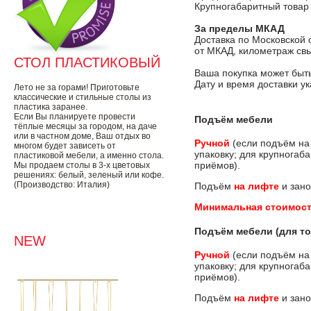
Крупногабаритный товар
За пределы МКАД
Доставка по Московской 
от МКАД, километраж свы
СТОЛ ПЛАСТИКОВЫЙ
Ваша покупка может быть
Дату и время доставки у
Лето не за горами! Приготовьте
классические и стильные столы из
пластика заранее.
Если Вы планируете провести
Подъём мебели
тёплые месяцы за городом, на даче
или в частном доме, Ваш отдых во
Ручной
(если подъём на
многом будет зависеть от
упаковку; для крупногаб
пластиковой мебели, а именно стола.
приёмов).
Мы продаем столы в 3-х цветовых
решениях: белый, зеленый или кофе.
(Производство: Италия)
Подъём
на лифте
и зано
Минимальная стоимост
Подъём мебели (для то
NEW
Ручной
(если подъём на
упаковку; для крупногаб
приёмов).
Подъём
на лифте
и зано