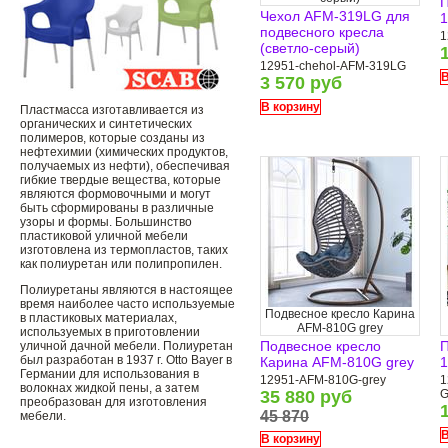
П
Чехол AFM-319LG для
1
подвесного кресла
1
(светло-серый)
12951-chehol-AFM-319LG
В
3 570 руб
В корзину
Пластмасса изготавливается из
органических и синтетических
полимеров, которые созданы из
нефтехимии (химических продуктов,
получаемых из нефти), обеспечивая
гибкие твердые вещества, которые
являются формовочными и могут
быть сформированы в различные
узоры и формы. Большинство
пластиковой уличной мебели
изготовлена ​​из термопластов, таких
как полиуретан или полипропилен.
Полиуретаны являются в настоящее
время наиболее часто используемые
Подвесное кресло Карина
в пластиковых материалах,
AFM-810G grey
используемых в приготовлении
Подвесное кресло
П
уличной дачной мебели. Полиуретан
был разработан в 1937 г. Otto Bayer в
Карина AFM-810G grey
1
Германии для использования в
12951-AFM-810G-grey
1
волокнах жидкой пены, а затем
35 880 руб
G
преобразован для изготовления
45 870
мебели.
В
В корзину