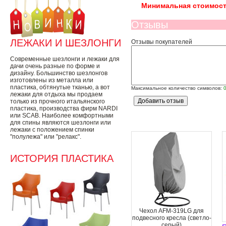
Минимальная стоимост
Отзывы
ЛЕЖАКИ И ШЕЗЛОНГИ
Отзывы покупателей
Современные шезлонги и лежаки для
дачи очень разные по форме и
дизайну. Большинство шезлонгов
изготовлены из металла или
пластика, обтянутые тканью, а вот
Максимальное количество символов:
лежаки для отдыха мы продаем
только из прочного итальянского
пластика, производства фирм NARDI
или SCAB. Наиболее комфортными
для спины являются шезлонги или
лежаки с положением спинки
"полулежа" или "релакс".
ИСТОРИЯ ПЛАСТИКА
Чехол AFM-319LG для
подвесного кресла (светло-
серый)