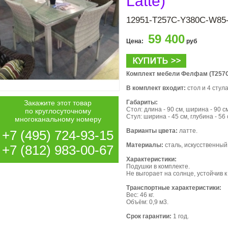
Latte)
12951-T257C-Y380C-W85-
59 400
Цена:
руб
Комплект мебели Фелфам (T257C
В комплект входит:
стол и 4 стула
Закажите этот товар
Габариты:
Стол: длина - 90 см, ширина - 90 см
по круглосуточному
Стул: ширина - 45 см, глубина - 56 
многоканальному номеру
Варианты цвета:
латте.
+7 (495) 724-93-15
Материалы:
сталь, искусственный 
+7 (812) 983-00-67
Характеристики:
Подушки в комплекте.
Не выгорает на солнце, устойчив 
Транспортные характеристики:
Вес: 46 кг.
Объём: 0,9 м3.
Срок гарантии:
1 год.