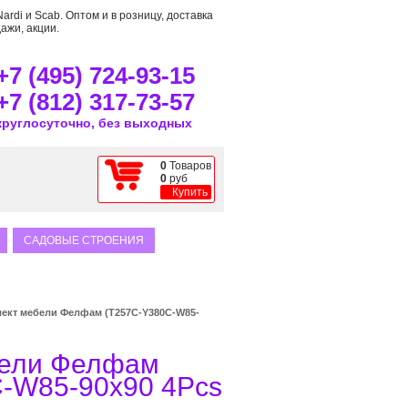
rdi и Scab. Оптом и в розницу, доставка
ажи, акции.
+7 (495) 724-93-15
+7 (812) 317-73-57
круглосуточно, без выходных
0
Товаров
0
руб
Купить
САДОВЫЕ СТРОЕНИЯ
ект мебели Фелфам (T257C-Y380C-W85-
бели Фелфам
-W85-90x90 4Pcs