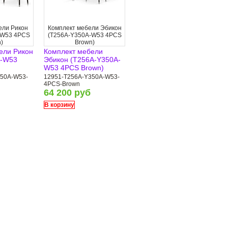
ели Рикон
Комплект мебели Эбикон
-W53 4PCS
(T256A-Y350A-W53 4PCS
)
Brown)
ели Рикон
Комплект мебели
A-W53
Эбикон (T256A-Y350A-
W53 4PCS Brown)
350A-W53-
12951-T256A-Y350A-W53-
4PCS-Brown
64 200 руб
В корзину