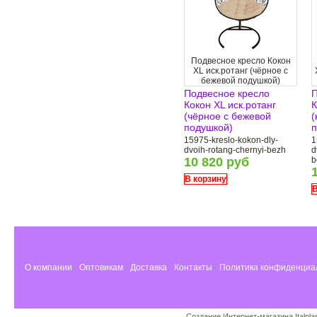
Подвесное кресло Кокон
XL иск.ротанг (чёрное с
бежевой подушкой)
Подвесное кресло
П
Кокон XL иск.ротанг
К
(чёрное с бежевой
(
подушкой)
п
15975-kreslo-kokon-dly-
1
dvoih-rotang-chernyi-bezh
d
10 820 руб
b
В корзину
В
О компании
Оптовикам
Доставка
Контакты
Политика конфиденциа
Создание Интернет-магазина
Italpl