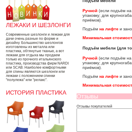
Подъём мебели
Ручной
(если подъём на
упаковку; для крупногаб
приёмов).
ЛЕЖАКИ И ШЕЗЛОНГИ
Подъём
на лифте
и зано
Современные шезлонги и лежаки для
Минимальная стоимост
дачи очень разные по форме и
дизайну. Большинство шезлонгов
изготовлены из металла или
Подъём мебели (для то
пластика, обтянутые тканью, а вот
лежаки для отдыха мы продаем
Ручной
(если подъём на
только из прочного итальянского
упаковку; для крупногаб
пластика, производства фирм NARDI
приёмов).
или SCAB. Наиболее комфортными
для спины являются шезлонги или
лежаки с положением спинки
Подъём
на лифте
и зано
"полулежа" или "релакс".
Минимальная стоимост
ИСТОРИЯ ПЛАСТИКА
Отзывы
Отзывы покупателей