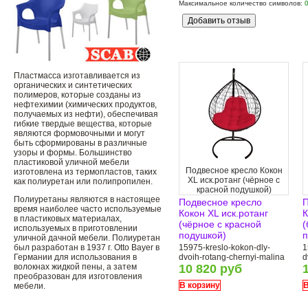
Максимальное количество символов:
Пластмасса изготавливается из
органических и синтетических
полимеров, которые созданы из
нефтехимии (химических продуктов,
получаемых из нефти), обеспечивая
гибкие твердые вещества, которые
являются формовочными и могут
быть сформированы в различные
узоры и формы. Большинство
пластиковой уличной мебели
Подвесное кресло Кокон
изготовлена ​​из термопластов, таких
XL иск.ротанг (чёрное с
как полиуретан или полипропилен.
красной подушкой)
Полиуретаны являются в настоящее
Подвесное кресло
П
время наиболее часто используемые
Кокон XL иск.ротанг
К
в пластиковых материалах,
(чёрное с красной
(
используемых в приготовлении
подушкой)
п
уличной дачной мебели. Полиуретан
был разработан в 1937 г. Otto Bayer в
15975-kreslo-kokon-dly-
1
Германии для использования в
dvoih-rotang-chernyi-malina
d
волокнах жидкой пены, а затем
10 820 руб
преобразован для изготовления
В корзину
В
мебели.