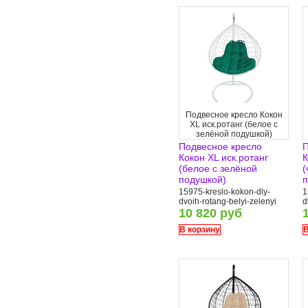
Подвесное кресло Кокон
XL иск.ротанг (белое с
зелёной подушкой)
Подвесное кресло
П
Кокон XL иск.ротанг
К
(белое с зелёной
(
подушкой)
п
15975-kreslo-kokon-dly-
1
dvoih-rotang-belyi-zelenyi
d
10 820 руб
В корзину
В