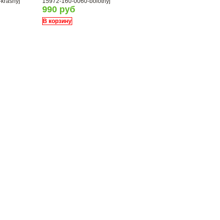
krasnyj
15972-160-0060-bolotnyj
990 руб
В корзину