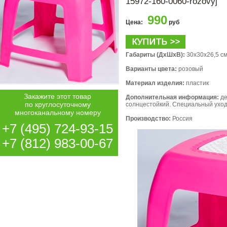
15972-160-0060-rozovyj
990
Цена:
руб
Габариты (ДхШхВ):
30x30x26,5 с
Варианты цвета:
розовый
Материал изделия:
пластик
Закажите этот товар
Дополнительная информация:
де
по круглосуточному
солнцестойкий. Специальный уход
многоканальному номеру
Производство:
Россия
+7 (495) 724-93-15
+7 (812) 983-00-67