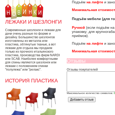
Подъём
на лифте
и зано
Минимальная стоимост
Подъём мебели (для то
ЛЕЖАКИ И ШЕЗЛОНГИ
Ручной
(если подъём на
Современные шезлонги и лежаки для
упаковку; для крупногаб
дачи очень разные по форме и
приёмов).
дизайну. Большинство шезлонгов
изготовлены из металла или
Подъём
на лифте
и зано
пластика, обтянутые тканью, а вот
лежаки для отдыха мы продаем
Минимальная стоимост
только из прочного итальянского
пластика, производства фирм NARDI
или SCAB. Наиболее комфортными
Отзывы
для спины являются шезлонги или
лежаки с положением спинки
"полулежа" или "релакс".
Отзывы покупателей
ИСТОРИЯ ПЛАСТИКА
Максимальное количество символов: