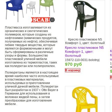
Пластмасса изготавливается из
органических и синтетических
полимеров, которые созданы из
нефтехимии (химических продуктов,
Кресло пластиковое N5
получаемых из нефти), обеспечивая
Комфорт-1, цвет: болотный
гибкие твердые вещества, которые
Кресло пластиковое N5
являются формовочными и могут
К
Комфорт-1, цвет:
быть сформированы в различные
К
болотный
узоры и формы. Большинство
пластиковой уличной мебели
15972-110-0031-bolotnyj
изготовлена ​​из термопластов, таких
970 руб
1
как полиуретан или полипропилен.
s
В корзину
Полиуретаны являются в настоящее
время наиболее часто используемые
В
в пластиковых материалах,
используемых в приготовлении
уличной дачной мебели. Полиуретан
был разработан в 1937 г. Otto Bayer в
Германии для использования в
волокнах жидкой пены, а затем
преобразован для изготовления
мебели.