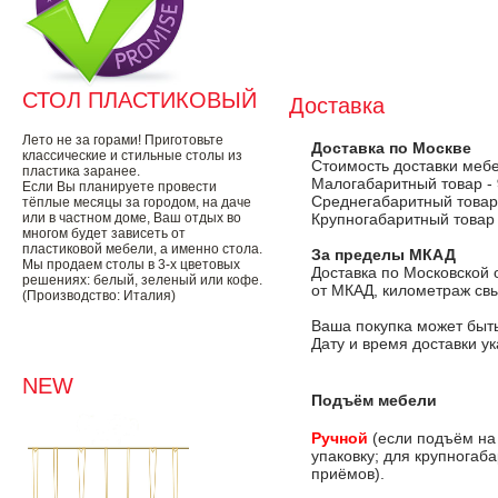
СТОЛ ПЛАСТИКОВЫЙ
Доставка
Лето не за горами! Приготовьте
Доставка по Москве
классические и стильные столы из
Стоимость доставки меб
пластика заранее.
Малогабаритный товар -
Если Вы планируете провести
Среднегабаритный товар
тёплые месяцы за городом, на даче
или в частном доме, Ваш отдых во
Крупногабаритный товар
многом будет зависеть от
пластиковой мебели, а именно стола.
За пределы МКАД
Мы продаем столы в 3-х цветовых
Доставка по Московской 
решениях: белый, зеленый или кофе.
от МКАД, километраж свы
(Производство: Италия)
Ваша покупка может быть
Дату и время доставки у
NEW
Подъём мебели
Ручной
(если подъём на
упаковку; для крупногаб
приёмов).