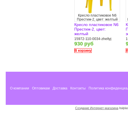
Кресло пластиковое N6
Престиж-2, цвет: желтый
Кресло пластиковое N6
К
Престиж-2, цвет:
П
желтый
з
15972-110-0034-zheltyj
1
930 руб
В корзину
В
О компании
Оптовикам
Доставка
Контакты
Политика конфиденциа
Создание Интернет-магазина
Italpl