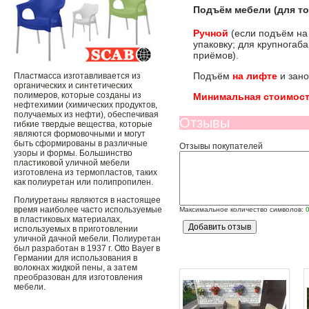
Подъём мебели (для то
Ручной
(если подъём на
упаковку; для крупногаб
приёмов).
Подъём
на лифте
и зано
Пластмасса изготавливается из
органических и синтетических
полимеров, которые созданы из
Минимальная стоимост
нефтехимии (химических продуктов,
получаемых из нефти), обеспечивая
Отзывы
гибкие твердые вещества, которые
являются формовочными и могут
быть сформированы в различные
Отзывы покупателей
узоры и формы. Большинство
пластиковой уличной мебели
изготовлена ​​из термопластов, таких
как полиуретан или полипропилен.
Полиуретаны являются в настоящее
время наиболее часто используемые
Максимальное количество символов:
в пластиковых материалах,
используемых в приготовлении
уличной дачной мебели. Полиуретан
был разработан в 1937 г. Otto Bayer в
Германии для использования в
волокнах жидкой пены, а затем
преобразован для изготовления
мебели.