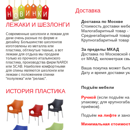
Доставка
Доставка по Москве
ЛЕЖАКИ И ШЕЗЛОНГИ
Стоимость доставки меб
Малогабаритный товар -
Современные шезлонги и лежаки для
Среднегабаритный товар
дачи очень разные по форме и
Крупногабаритный товар
дизайну. Большинство шезлонгов
изготовлены из металла или
За пределы МКАД
пластика, обтянутые тканью, а вот
Доставка по Московской 
лежаки для отдыха мы продаем
только из прочного итальянского
от МКАД, километраж свы
пластика, производства фирм NARDI
или SCAB. Наиболее комфортными
Ваша покупка может быть
для спины являются шезлонги или
Дату и время доставки у
лежаки с положением спинки
"полулежа" или "релакс".
Подъём мебели
ИСТОРИЯ ПЛАСТИКА
Ручной
(если подъём на
упаковку; для крупногаб
приёмов).
Подъём
на лифте
и зано
Минимальная стоимост