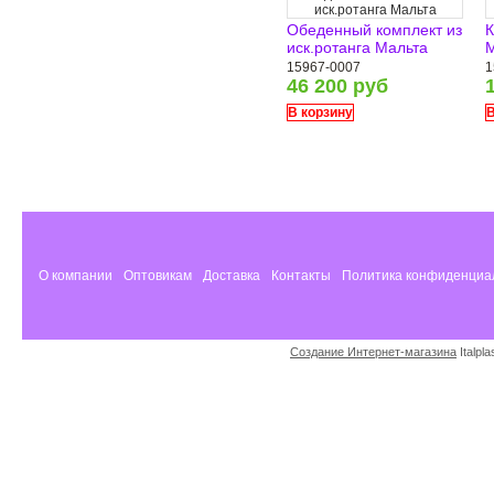
иск.ротанга Мальта
Обеденный комплект из
К
иск.ротанга Мальта
15967-0007
1
46 200 руб
В корзину
В
О компании
Оптовикам
Доставка
Контакты
Политика конфиденциа
Создание Интернет-магазина
Italpl