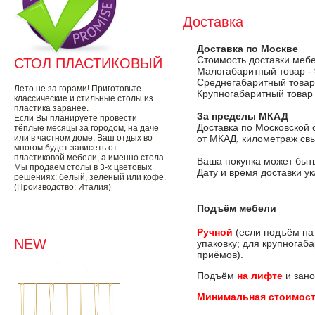
Доставка
Доставка по Москве
Стоимость доставки меб
СТОЛ ПЛАСТИКОВЫЙ
Малогабаритный товар -
Среднегабаритный товар
Лето не за горами! Приготовьте
Крупногабаритный товар
классические и стильные столы из
пластика заранее.
За пределы МКАД
Если Вы планируете провести
Доставка по Московской 
тёплые месяцы за городом, на даче
или в частном доме, Ваш отдых во
от МКАД, километраж свы
многом будет зависеть от
пластиковой мебели, а именно стола.
Ваша покупка может быть
Мы продаем столы в 3-х цветовых
Дату и время доставки у
решениях: белый, зеленый или кофе.
(Производство: Италия)
Подъём мебели
Ручной
(если подъём на
NEW
упаковку; для крупногаб
приёмов).
Подъём
на лифте
и зано
Минимальная стоимост