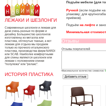
Подъём мебели (для то
Ручной
(если подъём на
упаковку; для крупногаб
приёмов).
ЛЕЖАКИ И ШЕЗЛОНГИ
Подъём
на лифте
и зано
Современные шезлонги и лежаки для
дачи очень разные по форме и
Минимальная стоимост
дизайну. Большинство шезлонгов
изготовлены из металла или
Отзывы
пластика, обтянутые тканью, а вот
лежаки для отдыха мы продаем
только из прочного итальянского
Отзывы покупателей
пластика, производства фирм NARDI
или SCAB. Наиболее комфортными
для спины являются шезлонги или
лежаки с положением спинки
"полулежа" или "релакс".
Максимальное количество символов:
ИСТОРИЯ ПЛАСТИКА