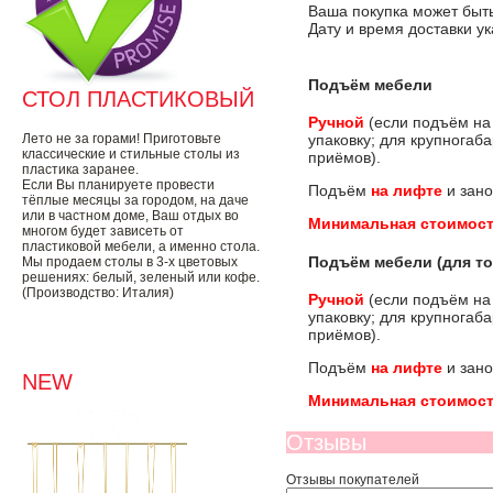
Ваша покупка может быть
Дату и время доставки у
Подъём мебели
СТОЛ ПЛАСТИКОВЫЙ
Ручной
(если подъём на
Лето не за горами! Приготовьте
упаковку; для крупногаб
классические и стильные столы из
приёмов).
пластика заранее.
Если Вы планируете провести
Подъём
на лифте
и зано
тёплые месяцы за городом, на даче
или в частном доме, Ваш отдых во
Минимальная стоимост
многом будет зависеть от
пластиковой мебели, а именно стола.
Подъём мебели (для то
Мы продаем столы в 3-х цветовых
решениях: белый, зеленый или кофе.
(Производство: Италия)
Ручной
(если подъём на
упаковку; для крупногаб
приёмов).
Подъём
на лифте
и зано
NEW
Минимальная стоимост
Отзывы
Отзывы покупателей