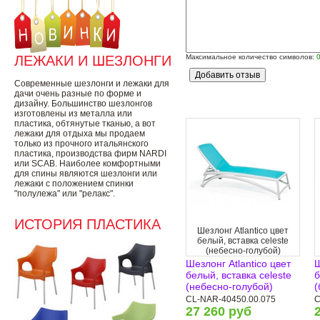
ЛЕЖАКИ И ШЕЗЛОНГИ
Максимальное количество символов:
Современные шезлонги и лежаки для
дачи очень разные по форме и
дизайну. Большинство шезлонгов
изготовлены из металла или
пластика, обтянутые тканью, а вот
лежаки для отдыха мы продаем
только из прочного итальянского
пластика, производства фирм NARDI
или SCAB. Наиболее комфортными
для спины являются шезлонги или
лежаки с положением спинки
"полулежа" или "релакс".
ИСТОРИЯ ПЛАСТИКА
Шезлонг Atlantico цвет
белый, вставка celeste
(небесно-голубой)
Шезлонг Atlantico цвет
Ш
белый, вставка celeste
б
(небесно-голубой)
(
CL-NAR-40450.00.075
C
27 260 руб