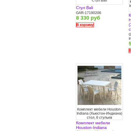
Стул Bali
Стул Bali
GAR-17190206
К
8 330 руб
H
(
В корзину
с
G
I
В
Комплект мебели Houston-
Indiana (Хьюстон-Индиана)
стол, 6 стульев
Комплект мебели
Houston-Indiana