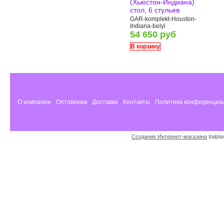
(Хьюстон-Индиана)
стол, 6 стульев
GAR-komplekt-Houston-
Indiana-belyi
54 650 руб
В корзину
О компании
Оптовикам
Доставка
Контакты
Политика конфиденциа
Создание Интернет-магазина
Italpl