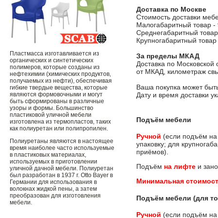
Доставка по Москве
Стоимость доставки меб
Малогабаритный товар -
Среднегабаритный товар
Крупногабаритный товар
Пластмасса изготавливается из
За пределы МКАД
органических и синтетических
Доставка по Московской 
полимеров, которые созданы из
от МКАД, километраж свы
нефтехимии (химических продуктов,
получаемых из нефти), обеспечивая
Ваша покупка может быть
гибкие твердые вещества, которые
являются формовочными и могут
Дату и время доставки у
быть сформированы в различные
узоры и формы. Большинство
пластиковой уличной мебели
Подъём мебели
изготовлена ​​из термопластов, таких
как полиуретан или полипропилен.
Ручной
(если подъём на
Полиуретаны являются в настоящее
упаковку; для крупногаб
время наиболее часто используемые
приёмов).
в пластиковых материалах,
используемых в приготовлении
Подъём
на лифте
и зано
уличной дачной мебели. Полиуретан
был разработан в 1937 г. Otto Bayer в
Минимальная стоимост
Германии для использования в
волокнах жидкой пены, а затем
преобразован для изготовления
Подъём мебели (для то
мебели.
Ручной
(если подъём на