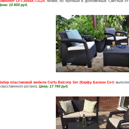
Комплект LFT-3094A-T3125
легкий, но прочный и долговечный. Светлый отт
ена: 10 800 руб.
Набор пластиковой мебели Corfu Balcony Set (Корфу Балкон Сет)
выполне
искусственного ротанга.
Цена: 17 760 руб.