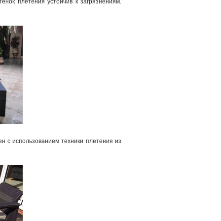
енок плетения устойчив к загрязнениям.
н с использованием техники плетения из