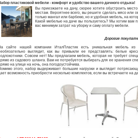
Набор пластиковой мебели - комфорт и удобство вашего дачного отдыха!
Вы приезжаете на дачу, скорее хотите обустроить мест
местам. Вероятнее всего, вы решите сделать мясо или ов
только мангал или барбекю, но и удобная мебель, на кот
Какой мебелью на даче вы пользуетесь? Мы хотим вам п
вас минимум затрат на уборку и саму оплату мебели.
Дорогие покупат
На сайте нашей компании ИталПластик есть уникальная мебель из вы
необязательно выглядит, как вы привыкли ее представлять: белые кре
подлокотники. Совсем нет! Мы предлагаем мебель, которая не требует спец
прямо из садового шланга. Вам не потребуется выбирать для ее хранения сп
прямо на улице на ночь, она погодоустойчива.
Помимо этого, набор выдерживает большие нагрузки и выглядит потрясающе
дает возможность приобрести несколько комплектов, если вы встречаете на да