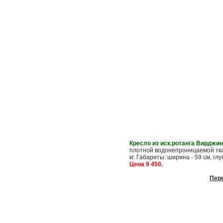
Кресло из иск.ротанга Вирджи
плотной водонепроницаемой тка
кг. Габариты: ширина - 59 см, глу
Цена 9 45
0.
Пере