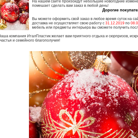
На нашем сайте произойдут небольшие новогодние изменен
помешает сделать вам заказ в любой день!
Дорогие покупате
Вы можете оформить свой заказ в любое время суток на са
доставка не осуществляет свою работу с
31.12.2019
по
08.
мебель или предметы интерьера вы сможете получить посл
Наша компания ИталПластик желает вам приятного отдыха и сюрпризов, искре
счастья и семейного благополучия!